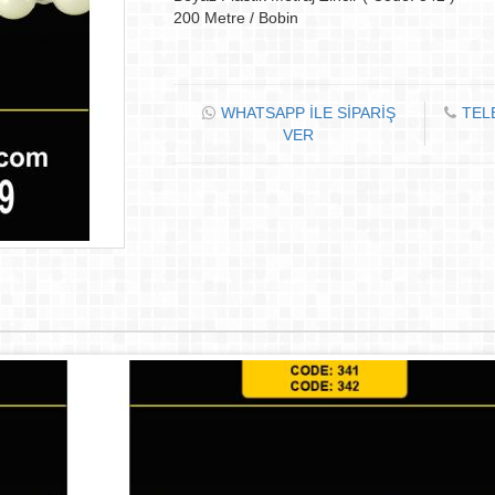
200 Metre / Bobin
WHATSAPP İLE SİPARİŞ
TEL
VER