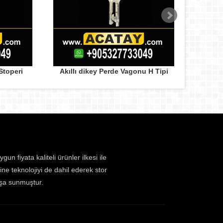
 Stoperi
Akıllı dikey Perde Vagonu H Tipi
32mm Gen
Ze
fiyata kaliteli ürünler ilkesi ile
ine teknolojiyi de dahil ederek stor
ışa sunmuştur.