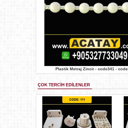
- code342
Plastik Metraj Zincir - code341 - cod
ÇOK TERCİH EDİLENLER