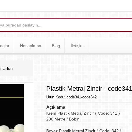
oglar
Hesaplama
Blog
İletişim
ncirleri
Plastik Metraj Zincir - code34
Ürün Kodu: code341-code342
Açıklama
Krem Plastik Metraj Zincir ( Code: 341 )
200 Metre / Bobin
Beyaz Plastik Metraj Zincir ( Code: 342 )