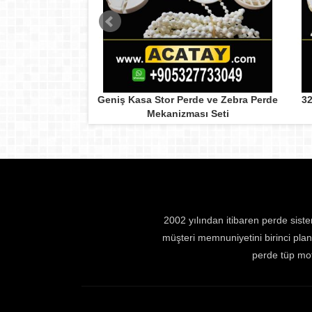
Ray Sistemi
Geniş Kasa Stor Perde ve Zebra Perde
32
Mekanizması Seti
2002 yılından itibaren perde sist
müşteri memnuniyetini birinci pland
perde tüp mot